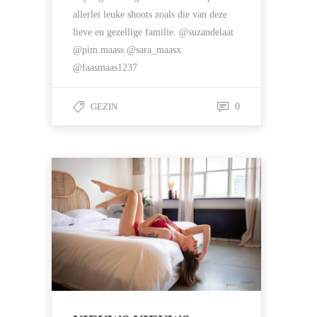
allerlei leuke shoots zoals die van deze
lieve en gezellige familie. @suzandelaat
@pim.maass @sara_maasx
@faasmaas1237
GEZIN
0