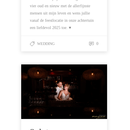
vier oud en nieuw met de allerfijnste
mensen uit mijn leven en wens jullie
vanaf de feestlocatie in onze achtertuin
een liefdevol 2025 toe. ♥
WEDDING
0