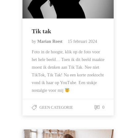
Tik tak
by
Marian Roest
15 februari 2024
Foto in de hoogte, klik op de foto voor
het hele beeld… Toen ik dit beeld maakte
moest ik denken aan Tik Tak. Nee niet
TikTok, Tik Tak! Na een korte zoektocht
vond ik haar op YouTube. Een stukje
nostalgie voor mij
GEEN CATEGORIE
0