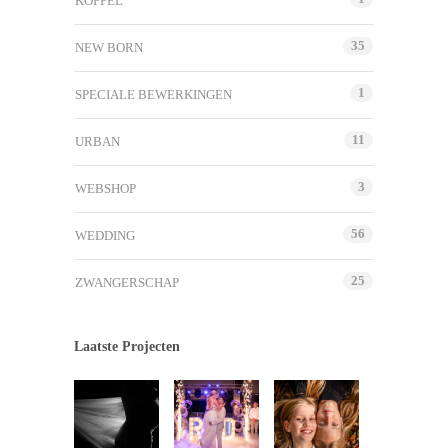
KOPPEL
35
NEW BORN
1
SPECIALE BEWERKINGEN
11
URBAN
3
WEBSHOP
56
WEDDING
25
ZWANGERSCHAP
Laatste Projecten