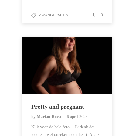
ZWANGERSCHAP
0
Pretty and pregnant
by
Marian Roest
6 april 2024
Klik voor de hele foto… Ik denk dat
iedereen wel onzekerheden heeft. Als ik