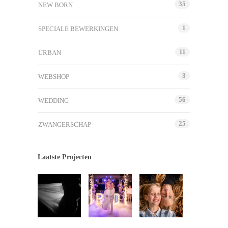
35
NEW BORN
1
SPECIALE BEWERKINGEN
11
URBAN
3
WEBSHOP
56
WEDDING
25
ZWANGERSCHAP
Laatste Projecten