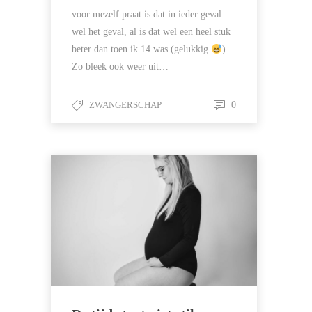
voor mezelf praat is dat in ieder geval
wel het geval, al is dat wel een heel stuk
beter dan toen ik 14 was (gelukkig
).
Zo bleek ook weer uit…
ZWANGERSCHAP
0