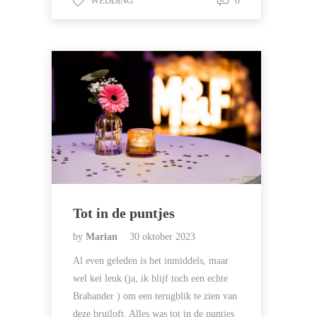
WEDDING
0
Tot in de puntjes
by
Marian
30 oktober 2023
Al even geleden is het inmiddels, maar
wel kei leuk (ja, ik blijf toch een echte
Brabander ) om een terugblik te zien van
deze bruiloft. Alles was tot in de puntjes