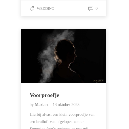
WEDDING
0
Voorproefje
by
Marian
13 oktober 2023
Hierbij alvast een klein voorproefje van
een bruiloft van afgelopen zomer.
Sommige foto’s springen er wat mij