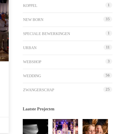
1
KOPPEL
35
NEW BORN
1
SPECIALE BEWERKINGEN
11
URBAN
3
WEBSHOP
56
WEDDING
25
ZWANGERSCHAP
Laatste Projecten