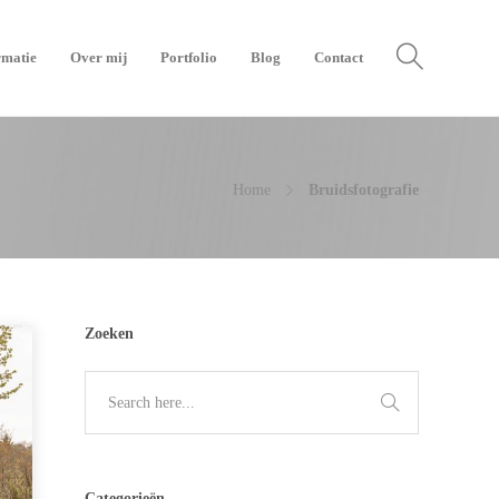
rmatie
Over mij
Portfolio
Blog
Contact
Home
Bruidsfotografie
Zoeken
Categorieën