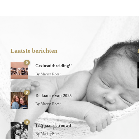
Laatste berichten
0
Gezinsuitbreiding!!
By
Marian Roest
0
De laatste van 2025
By
Marian Roest
0
12,5 jaar getrouwd
By
Marian Roest