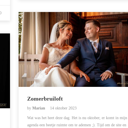
0
Zomerbruiloft
by
Marian
14 oktober 2023
Wat was het heet deze dag. Het is nu oktober, er komt in mijn
agenda een beetje ruimte om te ademen ;). Tijd om de site en