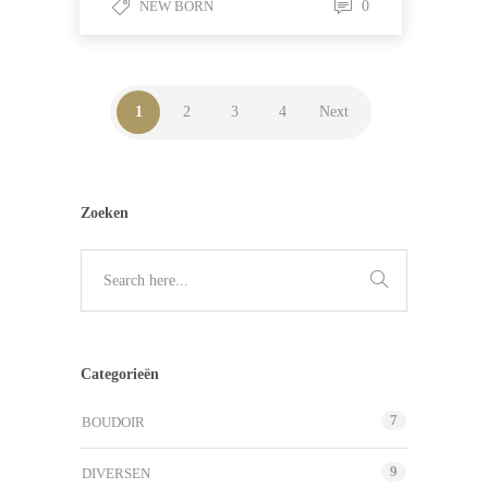
NEW BORN
0
1
2
3
4
Next
Zoeken
Categorieën
7
BOUDOIR
9
DIVERSEN