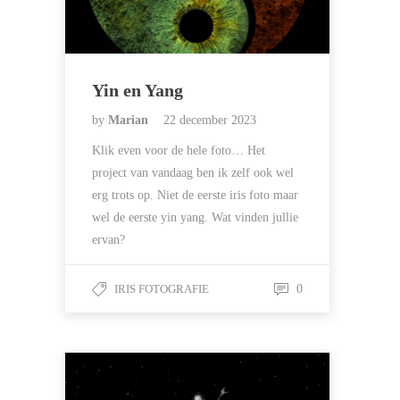
Yin en Yang
by
Marian
22 december 2023
Klik even voor de hele foto… Het
project van vandaag ben ik zelf ook wel
erg trots op. Niet de eerste iris foto maar
wel de eerste yin yang. Wat vinden jullie
ervan?
IRIS FOTOGRAFIE
0