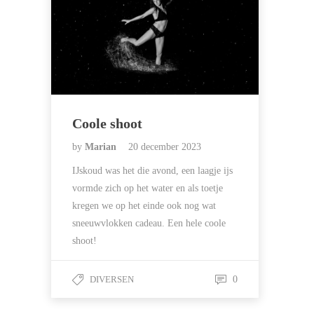
Coole shoot
by
Marian
20 december 2023
IJskoud was het die avond, een laagje ijs
vormde zich op het water en als toetje
kregen we op het einde ook nog wat
sneeuwvlokken cadeau. Een hele coole
shoot!
DIVERSEN
0