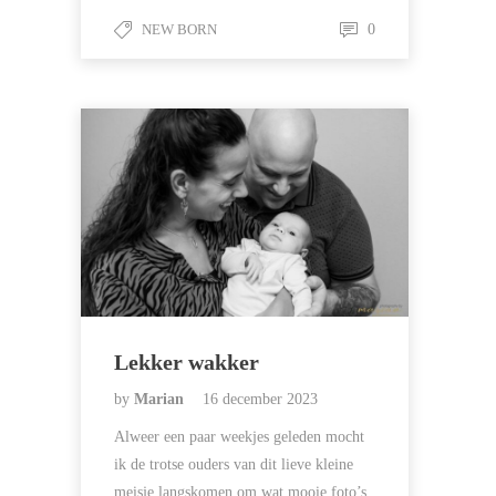
NEW BORN
0
Lekker wakker
by
Marian
16 december 2023
Alweer een paar weekjes geleden mocht
ik de trotse ouders van dit lieve kleine
meisje langskomen om wat mooie foto’s