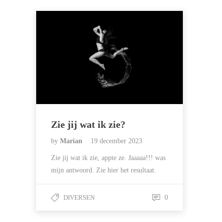
Zie jij wat ik zie?
by
Marian
19 december 2023
Zie jij wat ik zie, appte ze. Jaaaaa!!! was
mijn antwoord. Zie hier het resultaat.
DIVERSEN
0