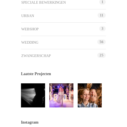
1
SPECIALE BEWERKINGEN
11
URBAN
3
WEBSHOP
56
WEDDING
25
ZWANGERSCHAP
Laatste Projecten
Instagram