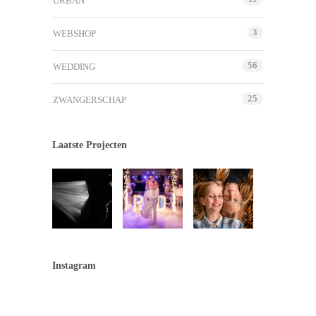
URBAN
3
WEBSHOP
56
WEDDING
25
ZWANGERSCHAP
Laatste Projecten
Instagram