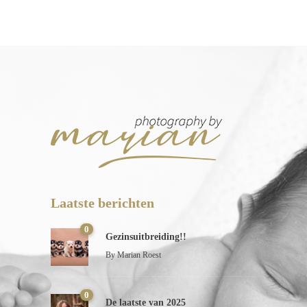
Laatste berichten
0
Gezinsuitbreiding!!
By
Marian Roest
0
De laatste van 2025