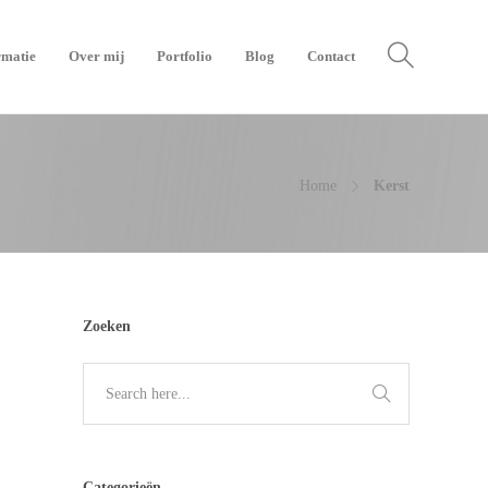
rmatie
Over mij
Portfolio
Blog
Contact
Home
Kerst
Zoeken
Categorieën