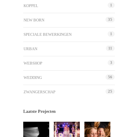
1
KOPPEL
35
NEW BORN
1
SPECIALE BEWERKINGEN
11
URBAN
3
WEBSHOP
56
WEDDING
25
ZWANGERSCHAP
Laatste Projecten