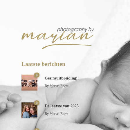
Laatste berichten
0
Gezinsuitbreiding!!
By
Marian Roest
0
De laatste van 2025
By
Marian Roest