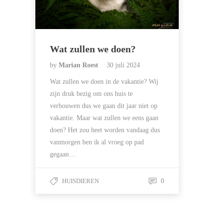
Wat zullen we doen?
by
Marian Roest
30 juli 2024
Wat zullen we doen in de vakantie? Wij
zijn druk bezig om ons huis te
verbouwen dus we gaan dit jaar niet op
vakantie. Maar wat zullen we eens gaan
doen? Het zou heet worden vandaag dus
vanmorgen ben ik al vroeg op pad
gegaan…
HUISDIEREN
0