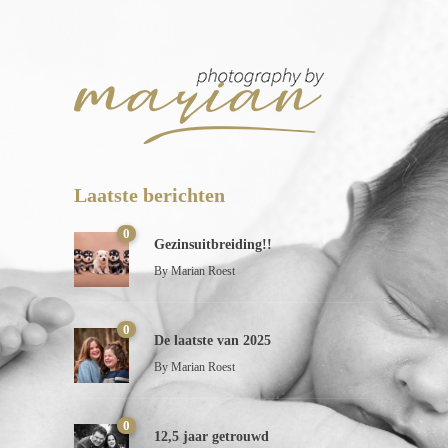
Laatste berichten
0
Gezinsuitbreiding!!
By
Marian Roest
0
De laatste van 2025
By
Marian Roest
0
12,5 jaar getrouwd