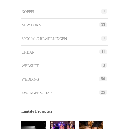
1
KOPPEL
35
NEW BORN
1
SPECIALE BEWERKINGEN
11
URBAN
3
WEBSHOP
56
WEDDING
25
ZWANGERSCHAP
Laatste Projecten