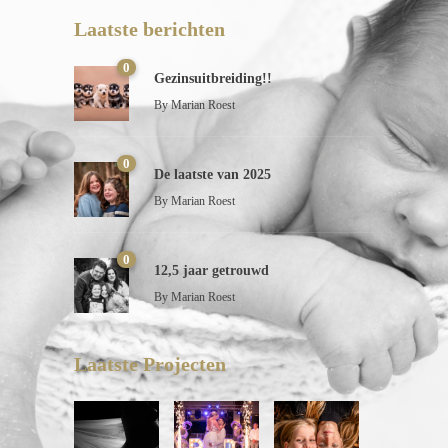
Laatste berichten
0
Gezinsuitbreiding!!
By
Marian Roest
0
De laatste van 2025
By
Marian Roest
0
12,5 jaar getrouwd
By
Marian Roest
Laatste Projecten