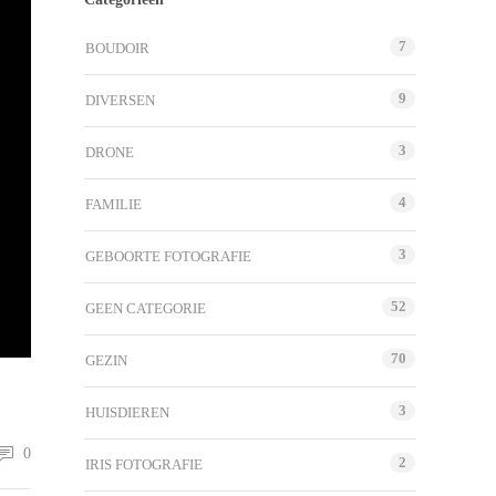
7
BOUDOIR
9
DIVERSEN
3
DRONE
4
FAMILIE
3
GEBOORTE FOTOGRAFIE
52
GEEN CATEGORIE
70
GEZIN
3
HUISDIEREN
0
2
IRIS FOTOGRAFIE