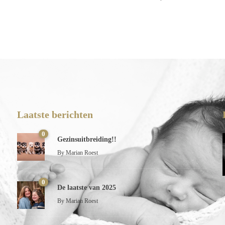
Laatste berichten
0
Gezinsuitbreiding!!
By
Marian Roest
0
De laatste van 2025
By
Marian Roest