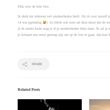
Klik voor de hele foto…
Ik denk dat iedereen wel onzekerheden heeft. Als ik voor mezelf pra
14 was (gelukkig
). Zo bleek ook weer uit deze shoot dat dit ee
in de studio komt mag je al je onzekerheden thuis laten. Ik zal je 
je lichaam niet mooi genoeg zijn om op de foto te gaan, dan kan i
SHARE
Related Posts