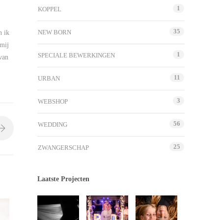
1
KOPPEL
35
NEW BORN
n ik
 mij
1
SPECIALE BEWERKINGEN
 van
11
URBAN
3
WEBSHOP
56
WEDDING
25
ZWANGERSCHAP
Laatste Projecten