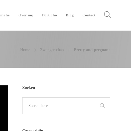
rmatie
Over mij
Portfolio
Blog
Contact
Home
Zwangerschap
Pretty and pregnant
Zoeken
Categorieën