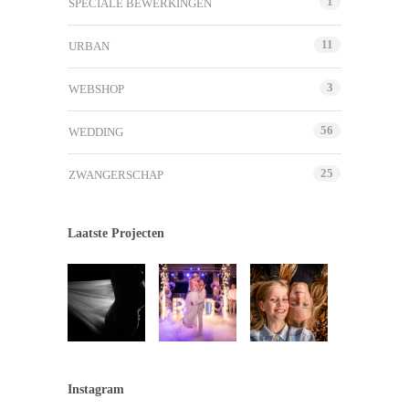
1
SPECIALE BEWERKINGEN
11
URBAN
3
WEBSHOP
56
WEDDING
25
ZWANGERSCHAP
Laatste Projecten
Instagram