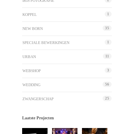
IRIS FOTOGRAFIE
1
KOPPEL
35
NEW BORN
1
SPECIALE BEWERKINGEN
11
URBAN
3
WEBSHOP
56
WEDDING
25
ZWANGERSCHAP
Laatste Projecten