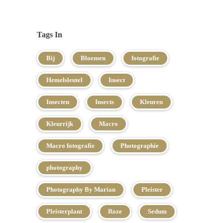
Tags In
Bij
Bloemen
fotografie
Hemelsleutel
Insect
Insecten
Insects
Kleuren
Kleurrijk
Macro
Macro fotografie
Photographie
photography
Photography By Marian
Pleister
Pleisterplant
Roze
Sedum