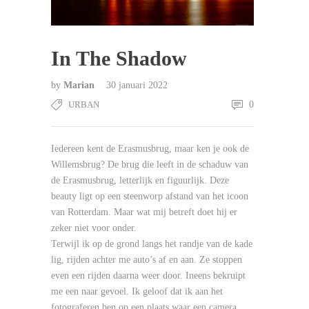
In The Shadow
by
Marian
30 januari 2022
URBAN
0
Iedereen kent de Erasmusbrug, maar ken je ook de
Willemsbrug? De brug die leeft in de schaduw van
de Erasmusbrug, letterlijk en figuurlijk. Deze
beauty ligt op een steenworp afstand van het icoon
van Rotterdam. Maar wat mij betreft doet hij er
zeker niet voor onder.
Terwijl ik op de grond langs het randje van de kade
lig, rijden achter me auto’s af en aan. Ze stoppen
even een rijden daarna weer door. Ineens bekruipt
me een naar gevoel. Ik geloof dat ik aan het
fotograferen ben op een plaats waar een camera