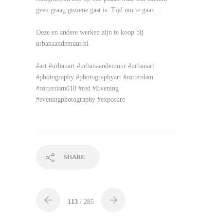
geen graag geziene gast is. Tijd om te gaan…
Deze en andere werken zijn te koop bij
urbanaandemuur.nl
#art
#urbanart
#urbanaandemuur
#urbanart
#photography
#photographyart
#rotterdam
#rotterdam010
#red
#Evening
#eveningphotography
#exposure
SHARE
113
/ 285