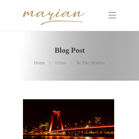
Blog Post
Home
Urban
In The Shadow